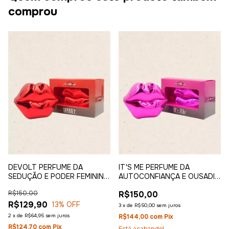
comprou
DEVOLT PERFUME DA
IT'S ME PERFUME DA
SEDUÇÃO E PODER FEMININO
AUTOCONFIANÇA E OUSADIA
30ML - PROVOKE-ME
FEMININA 30ML - PROVOKE-
R$150,00
R$150,00
ME
R$129,90
13
% OFF
3
x
de
R$50,00
sem juros
2
x
de
R$64,95
sem juros
R$144,00
com
Pix
R$124,70
com
Pix
Está acabando!