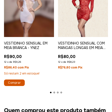
VESTIDINHO SENSUAL COM
VESTIDINHO SENSUAL EM
MANGAS LONGAS EM MEIA
MEIA BRANCA - YNEZ
VERMELHA - CECI
R$80,00
R$90,00
12
x
de
R$8,23
12
x
de
R$9,26
R$76,80
com
Pix
R$86,40
com
Pix
Só restam
2
em estoque!
Quem comprou este produto também