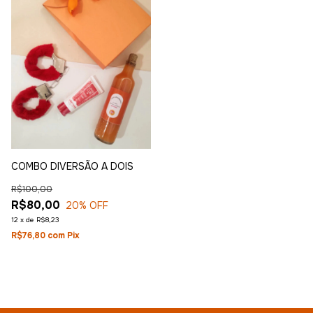
COMBO DIVERSÃO A DOIS
R$100,00
R$80,00
20
% OFF
12
x
de
R$8,23
R$76,80
com
Pix