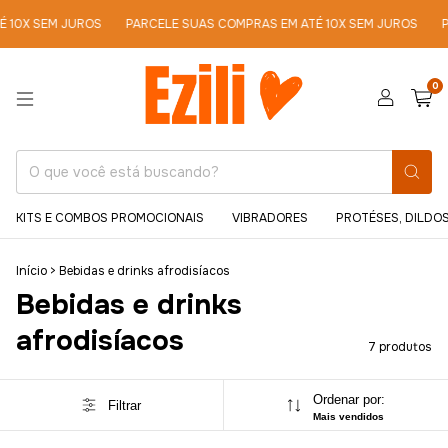
SEM JUROS
PARCELE SUAS COMPRAS EM ATÉ 10X SEM JUROS
PARCEL
0
KITS E COMBOS PROMOCIONAIS
VIBRADORES
PROTÉSES, DILDOS
Início
>
Bebidas e drinks afrodisíacos
Bebidas e drinks
afrodisíacos
7 produtos
Ordenar por:
Filtrar
Mais vendidos