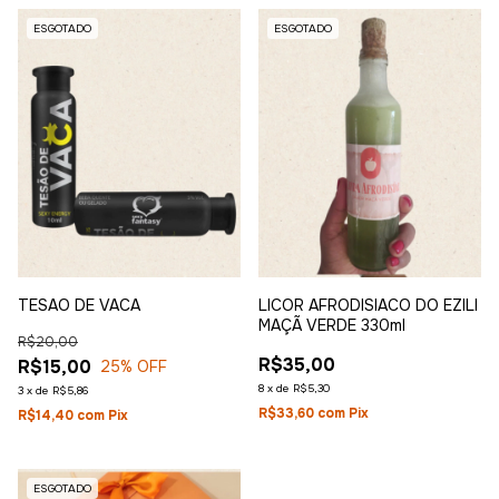
ESGOTADO
ESGOTADO
TESAO DE VACA
LICOR AFRODISIACO DO EZILI
MAÇÃ VERDE 330ml
R$20,00
R$35,00
R$15,00
25
% OFF
8
x
de
R$5,30
3
x
de
R$5,86
R$33,60
com
Pix
R$14,40
com
Pix
ESGOTADO