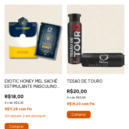
EXOTIC HONEY MEL SACHÊ
TESAO DE TOURO
ESTIMULANTE MASCULINO
R$20,00
5G
R$18,00
4
x
de
R$5,94
4
x
de
R$5,35
R$19,20
com
Pix
R$17,28
com
Pix
Só restam
2
em estoque!