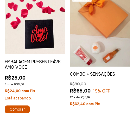
EMBALAGEM PRESENTEÁVEL
AMO VOCÊ
COMBO + SENSAÇÕES
R$25,00
R$80,00
6
x
de
R$5,01
R$65,00
19
% OFF
R$24,00
com
Pix
12
x
de
R$6,69
Está acabando!
R$62,40
com
Pix