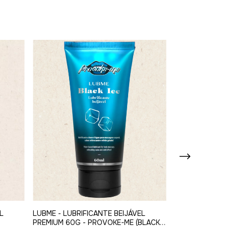
LUBME - LUBRIFICANTE BEIJÁVEL
LUBME - LUBR
L
PREMIUM 60G - PROVOKE-ME (BLACK
- PROVOKE-ME