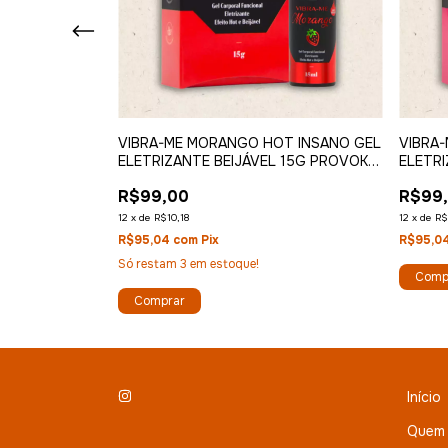
ÇÃO + VIBRA-
VIBRA-ME MORANGO HOT INSANO GEL
VIBRA
ELETRIZANTE BEIJÁVEL 15G PROVOKE-
ELETRI
ME
ME
R$99,00
R$99
12
x
de
R$10,18
12
x
de
R$
R$95,04
com
Pix
R$95,0
Só restam
3
em estoque!
Comp
Comprar
Início
Quem