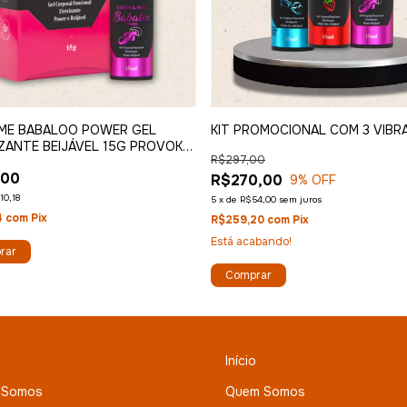
-ME BABALOO POWER GEL
KIT PROMOCIONAL COM 3 VIBR
ZANTE BEIJÁVEL 15G PROVOKE-
R$297,00
,00
R$270,00
9
% OFF
10,18
5
x
de
R$54,00
sem juros
4
com
Pix
R$259,20
com
Pix
Está acabando!
rar
Início
 Somos
Quem Somos