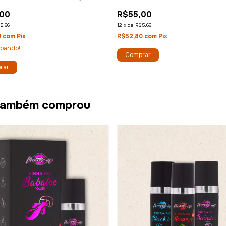
O)
(MELANCIA ICE)
,00
R$55,00
5,66
12
x
de
R$5,66
0
com
Pix
R$52,80
com
Pix
abando!
rar
 também comprou