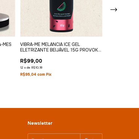
VIBRA-ME MELANCIA ICE GEL
A-MES
VIBRA-ME BLA
ELETRIZANTE BEIJÁVEL 15G PROVOKE-
ELETRIZANTE 
ME
ME
R$99,00
R$99,00
12
x
de
R$10,18
12
x
de
R$10,18
R$95,04
com
Pix
R$95,04
com
Pix
Newsletter