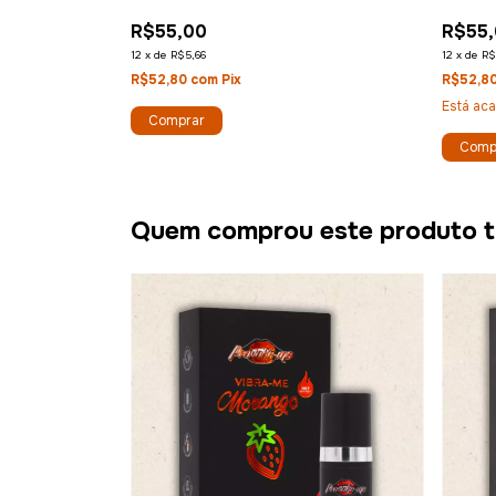
(MORANGO HOT)
INTENS
R$55,00
R$55
12
x
de
R$5,66
12
x
de
R$
R$52,80
com
Pix
R$52,8
Está ac
Comprar
Comp
Quem comprou este produto