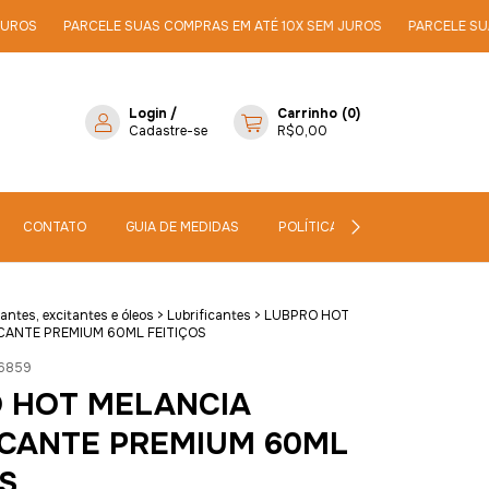
ELE SUAS COMPRAS EM ATÉ 10X SEM JUROS
PARCELE SUAS COMPRAS E
Login
/
Carrinho
(
0
)
Cadastre-se
R$0,00
CONTATO
GUIA DE MEDIDAS
POLÍTICA DE PRIVACIDADE
icantes, excitantes e óleos
>
Lubrificantes
>
LUBPRO HOT
CANTE PREMIUM 60ML FEITIÇOS
6859
 HOT MELANCIA
ICANTE PREMIUM 60ML
S