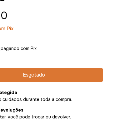
00
om
Pix
pagando com Pix
otegida
 cuidados durante toda a compra.
devoluções
ar, você pode trocar ou devolver.