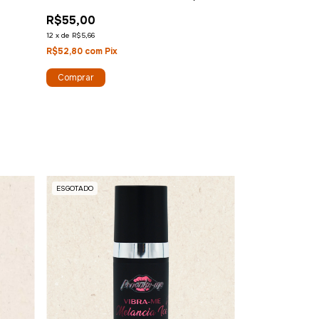
ICE)
R$55,00
R$50,00
12
x
de
R$5,66
12
x
de
R$5,14
R$52,80
com
Pix
R$48,00
com
Pix
Está acabando!
ESGOTADO
ESGOTADO