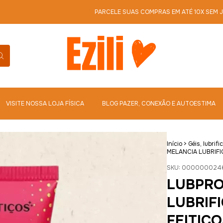
PARCELE SUAS COMPRAS EM ATÉ 10X SEM JUROS
PARC
VISITE NOSSA LOJA FÍSICA
BLOG PAZER, CONEXÃO E AUTOESTIMA
Início
>
Géis, lubrif
MELANCIA LUBRIFI
SKU:
000000024
LUBPRO
LUBRIF
FEITIÇO