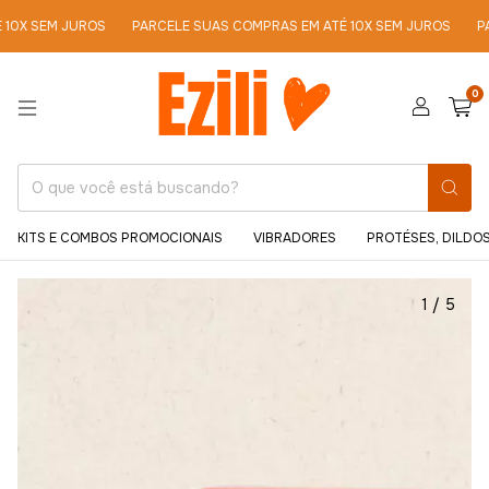
EM JUROS
PARCELE SUAS COMPRAS EM ATÉ 10X SEM JUROS
PARCELE
0
KITS E COMBOS PROMOCIONAIS
VIBRADORES
PROTÉSES, DILDOS
1
/
5