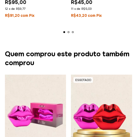
R$45,00
R$95,00
11
x
de
R$5,03
12
x
de
R$9,77
R$43,20
com
Pix
R$91,20
com
Pix
Quem comprou este produto também
comprou
ESGOTADO