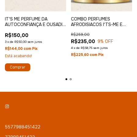
IT'S ME PERFUME DA
COMBO PERFUMES
AUTOCONFIANÇA E OUSADIA
AFRODISIACOS I'TS-ME E
FEMININA 30ML - PROVOKE-
DEVOLT
R$150,00
R$259,00
ME
R$235,00
9
% OFF
3
x
de
R$50,00
sem juros
4
x
de
R$58,75
sem juros
R$144,00
com
Pix
R$225,60
com
Pix
Está acabando!
5577988451422